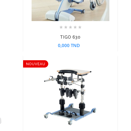








TIGO 630
0,000 TND
NOUVEAU


