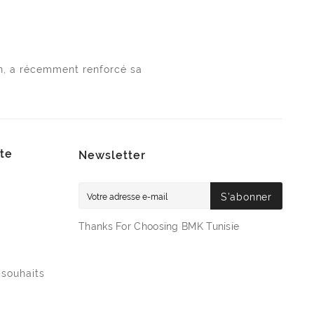
n, a récemment renforcé sa
te
Newsletter
S’abonner
Thanks For Choosing BMK Tunisie
 souhaits