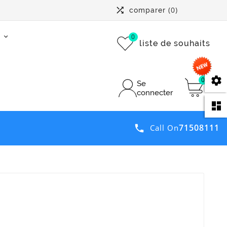

(0)
comparer
0
liste de souhaits
se
0
Se
connecter
da
71508111

Call On