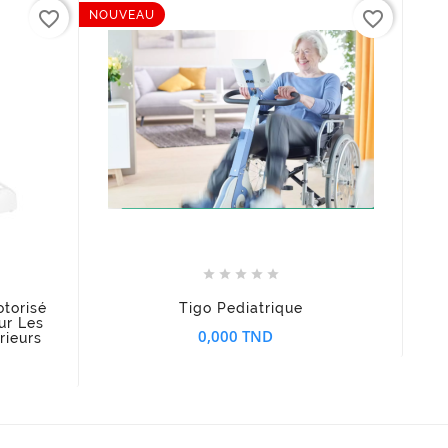
favorite_border
favorite_border
NOUVEAU








torisé
Tigo Pediatrique
ur Les
0,000 TND
rieurs