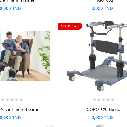
De Thera Trainer
TIGO 562
0,000 TND
0,000 TND
NOUVEAU
















0 De Thera Trainer
CORO 576 Basic
0,000 TND
0,000 TND