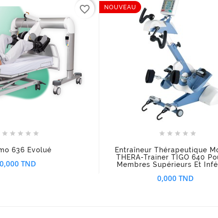
favorite_border
NOUVEAU
















mo 636 Evolué
Entraîneur Thérapeutique Mo
THERA-Trainer TIGO 640 Po
0,000 TND
Membres Supérieurs Et Infé
0,000 TND