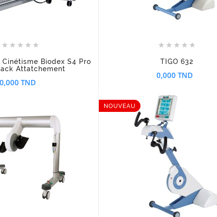
















o Cinétisme Biodex S4 Pro
TIGO 632
ack Attatchement
0,000 TND
0,000 TND
NOUVEAU





