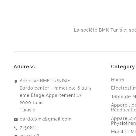
La société BMK Tunisie, s
Address
Category
Home
Adresse:
BMK TUNISIE
Bardo center , Immeuble 6 au 5
Electrosti
éme Etage Appartement 17
Table de 
2000 tunis
Appareil d
Tunisie
Rééducati
Appareils 
bardo.bmk@gmail.com
Physiother
71508111
Mobilier M