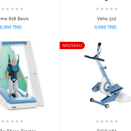










mo 618 Basic
Veho 512
0,000 TND
0,000 TND
NOUVEAU















