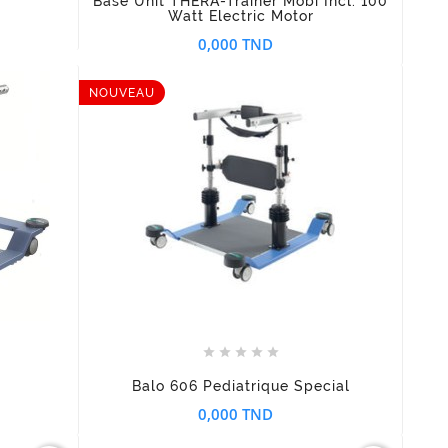
Base Unit THERA-Trainer Mobi Incl. 100
Watt Electric Motor
0,000 TND
NOUVEAU








Balo 606 Pediatrique Special
0,000 TND