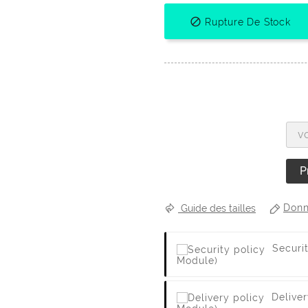

Rupture De Stock
P
Donn
Guide des tailles
Securi
Module)
Deliver