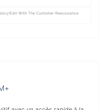
olicy
(edit With The Customer Reassurance
 M+
tif avec un accès rapide à la