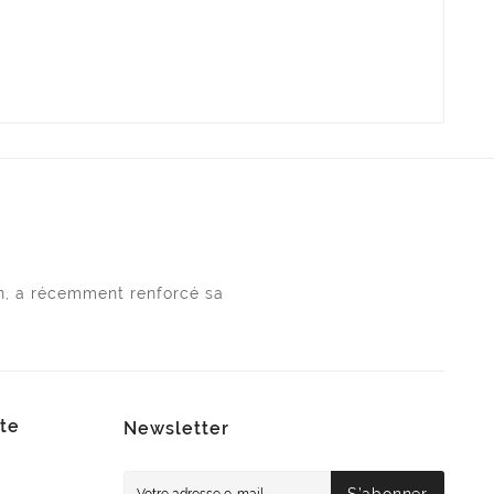
n, a récemment renforcé sa
te
Newsletter
S’abonner