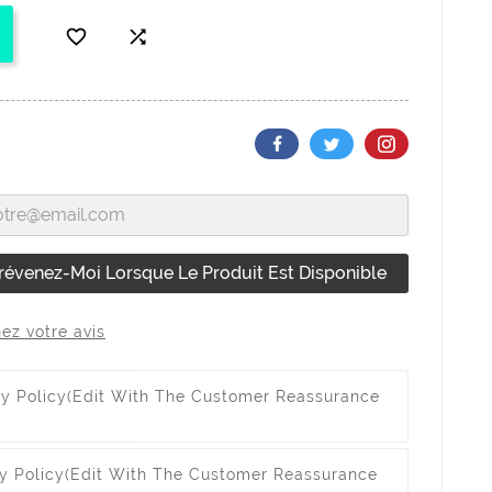


révenez-Moi Lorsque Le Produit Est Disponible
ez votre avis
ty Policy
(edit With The Customer Reassurance
y Policy
(edit With The Customer Reassurance