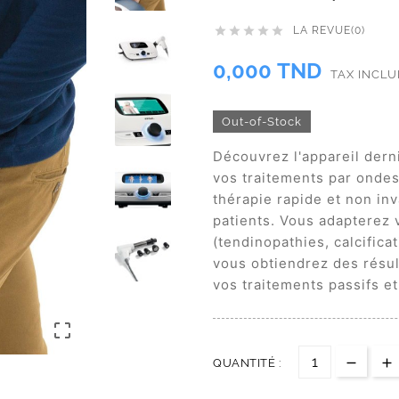
LA REVUE(0)





0,000 TND
TAX INCL
Out-of-Stock
Découvrez l'appareil dern
vos traitements par ondes 
thérapie rapide et non in
patients. Vous adapterez 
(tendinopathies, calcificat
vous obtiendrez des résu
vos traitements passifs et 

QUANTITÉ :