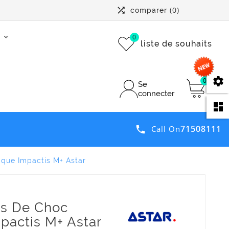

(0)
comparer
0
liste de souhaits
se
0
Se
connecter
da
71508111

Call On
que Impactis M+ Astar
es De Choc
pactis M+ Astar