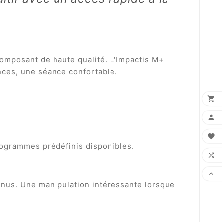
omposant de haute qualité. L'Impactis M+
nces, une séance confortable.


?

ogrammes prédéfinis disponibles.


inus. Une manipulation intéressante lorsque