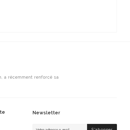
n, a récemment renforcé sa
te
Newsletter
S’abonner