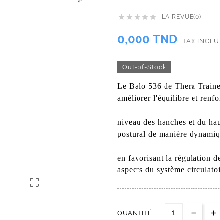
LA REVUE(0)





0,000 TND
TAX INCL
Out-of-Stock
Le Balo 536 de Thera Traine
améliorer l'équilibre et renf
niveau des hanches et du haut
postural de manière dynamiqu
en favorisant la régulation d
aspects du système circulatoir

QUANTITÉ :