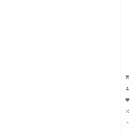




