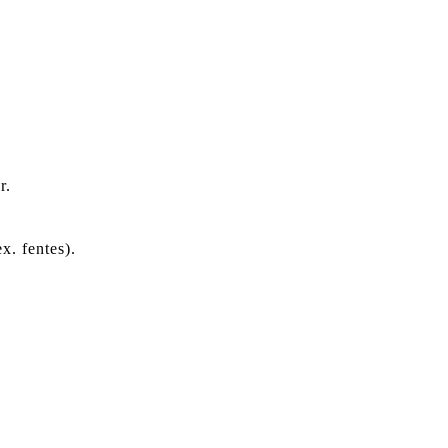
r.
x. fentes).