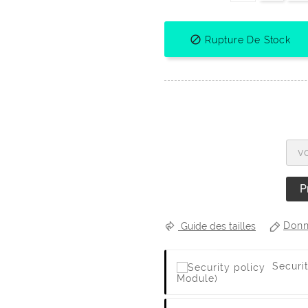

Rupture De Stock
P
Donn
Guide des tailles
Securi
Module)