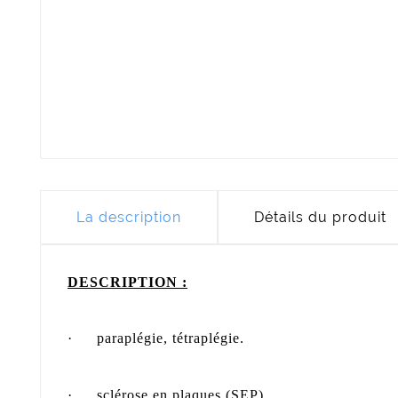
La description
Détails du produit
DESCRIPTION :
·
paraplégie, tétraplégie.
·
sclérose en plaques (SEP) ,