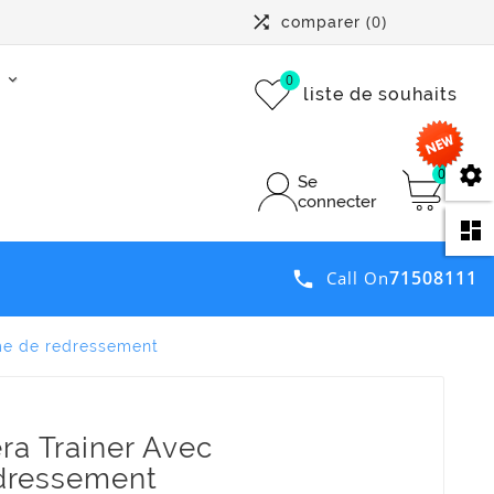

(0)
comparer
0
liste de souhaits
se
0
Se
connecter
da
71508111

Call On
me de redressement
ra Trainer Avec
dressement