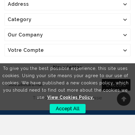

Address

Category

Our Company

Votre Compte
Newsletter
To give you the best possible experience, this site uses
cookies. Using your site means your agree to our use of
cookies. We have published a new cookies policy, which
D'accord
you should need to find out more about the cookies we
use.
View Cookies Policy.
Thanks For Choosing BMK Tunisie
Accept All
© 2019 - Www.bmk-Kinesitherapie.com